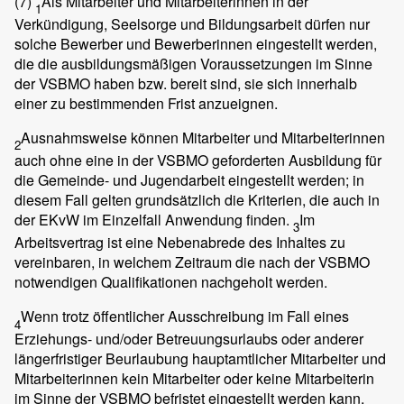
(7)
Als Mitarbeiter und Mitarbeiterinnen in der
1
Verkündigung, Seelsorge und Bildungsarbeit dürfen nur
solche Bewerber und Bewerberinnen eingestellt werden,
die die ausbildungsmäßigen Voraussetzungen im Sinne
der VSBMO haben bzw. bereit sind, sie sich innerhalb
einer zu bestimmenden Frist anzueignen.
Ausnahmsweise können Mitarbeiter und Mitarbeiterinnen
2
auch ohne eine in der VSBMO geforderten Ausbildung für
die Gemeinde- und Jugendarbeit eingestellt werden; in
diesem Fall gelten grundsätzlich die Kriterien, die auch in
der EKvW im Einzelfall Anwendung finden.
Im
3
Arbeitsvertrag ist eine Nebenabrede des Inhaltes zu
vereinbaren, in welchem Zeitraum die nach der VSBMO
notwendigen Qualifikationen nachgeholt werden.
Wenn trotz öffentlicher Ausschreibung im Fall eines
4
Erziehungs- und/oder Betreuungsurlaubs oder anderer
längerfristiger Beurlaubung hauptamtlicher Mitarbeiter und
Mitarbeiterinnen kein Mitarbeiter oder keine Mitarbeiterin
im Sinne der VSBMO befristet eingestellt werden kann,