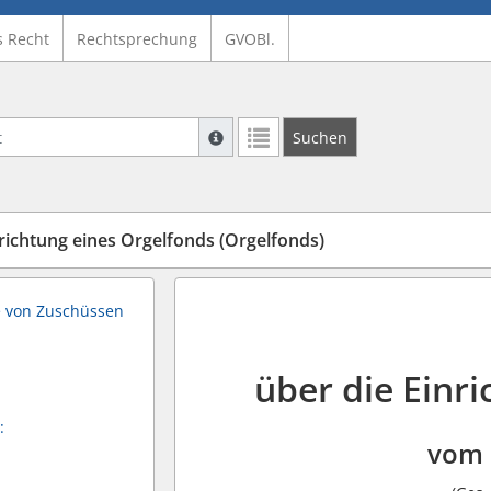
s Recht
Rechtsprechung
GVOBl.
Suche mit Platzhalter "*", Bsp. Pfarrer*,
Suchen
Weitere Suchoperatoren finden Sie in un
richtung eines Orgelfonds (Orgelfonds)
be von Zuschüssen
über die Einr
:
vom 