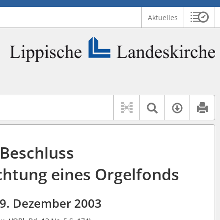
Aktuelles
Sitzu
Logo Lippische Landeskirche
 findet auch: "Pfarrerinitiative" oder "Pfarrerausschuss".
serer Hilfe.
Textsuche 
Verfüg
Beschluss
ichtung eines Orgelfonds
9. Dezember 2003