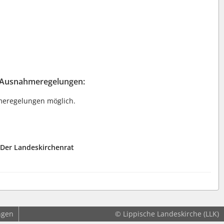
 Ausnahmeregelungen:
meregelungen möglich.
Der Landeskirchenrat
ngen
© Lippische Landeskirche (LLK)