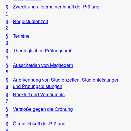
§
Zweck und allgemeiner Inhalt der Prüfung
1
§
Regelstudienzeit
2
§
Termine
3
§
Theologisches Prüfungsamt
4
§
Ausscheiden von Mitgliedern
5
§
Anerkennung von Studienzeiten, Studienleistungen
6
und Prüfungsleistungen
§
Rücktritt und Versäumnis
7
§
Verstöße gegen die Ordnung
8
§
Öffentlichkeit der Prüfung
9