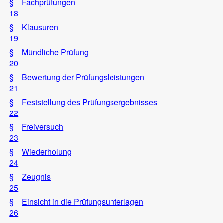
§
Fachprüfungen
18
§
Klausuren
19
§
Mündliche Prüfung
20
§
Bewertung der Prüfungsleistungen
21
§
Feststellung des Prüfungsergebnisses
22
§
Freiversuch
23
§
Wiederholung
24
§
Zeugnis
25
§
Einsicht in die Prüfungsunterlagen
26