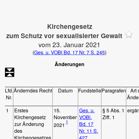
Kirchengesetz
zum Schutz vor sexualisierter Gewalt
vom 23. Januar 2021
(
Ges. u. VOBl Bd. 17 Nr. 7 S. 245
)
Änderungen
Lfd.
Änderndes Recht
Datum
Fundstelle
Paragrafen
Art 
Nr.
Ände
1
Erstes
15.
Ges. u.
§ 5 Abs. 1
ergä
Kirchengesetz
November
VOBl.
Ziff. 1
1
zur Änderung
Bd. 17
2021
des
Nr. 11 S.
Kirchengesetzes
427