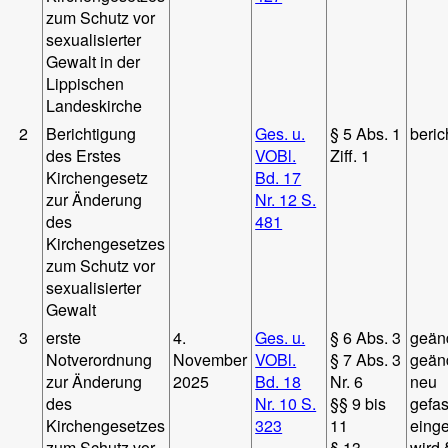
zum Schutz vor
sexualisierter
Gewalt in der
Lippischen
Landeskirche
2
Berichtigung
Ges. u.
§ 5 Abs. 1
beric
des Erstes
VOBl.
Ziff. 1
Kirchengesetz
Bd. 17
zur Änderung
Nr. 12 S.
des
481
Kirchengesetzes
zum Schutz vor
sexualisierter
Gewalt
3
erste
4.
Ges. u.
§ 6 Abs. 3
geän
Notverordnung
November
VOBl.
§ 7 Abs. 3
geän
zur Änderung
2025
Bd. 18
Nr. 6
neu
des
Nr. 10 S.
§§ 9 bis
gefas
Kirchengesetzes
323
11
einge
zum Schutz vor
§ 13
wird