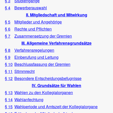
§ 3
Studiengänge
§ 4
Bewerberauswahl
II. Mitgliedschaft und Mitwirkung
§ 5
Mitglieder und Angehörige
§ 6
Rechte und Pflichten
§ 7
Zusammensetzung der Gremien
III. Allgemeine Verfahrensgrundsätze
§ 8
Verfahrensregelungen
§ 9
Einberufung und Leitung
§ 10
Beschlussfassung der Gremien
§ 11
Stimmrecht
§ 12
Besondere Entscheidungsbefugnisse
IV. Grundsätze für Wahlen
§ 13
Wahlen zu den Kollegialorganen
§ 14
Wahlanfechtung
§ 15
Wahlperiode und Amtszeit der Kollegialorgane