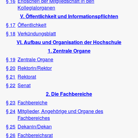
§ 16
Erlöschen der Mitgliedschaft in den
Kollegialorganen
V. Öffentlichkeit und Informationspflichten
§ 17
Öffentlichkeit
§ 18
Verkündungsblatt
VI. Aufbau und Organisation der Hochschule
1. Zentrale Organe
§ 19
Zentrale Organe
§ 20
Rektorin/Rektor
§ 21
Rektorat
§ 22
Senat
2. Die Fachbereiche
§ 23
Fachbereiche
§ 24
Mitglieder, Angehörige und Organe des
Fachbereiches
§ 25
Dekanin/Dekan
§ 26
Fachbereichsrat