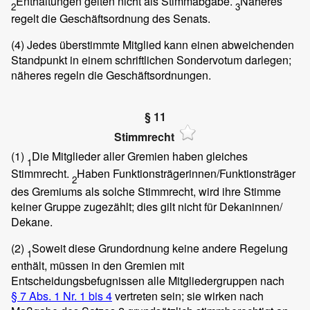
Enthaltungen gelten nicht als Stimmabgabe.
Näheres
2
3
regelt die Geschäftsordnung des Senats.
(4)
Jedes überstimmte Mitglied kann einen abweichenden
Standpunkt in einem schriftlichen Sondervotum darlegen;
näheres regeln die Geschäftsordnungen.
§ 11
Stimmrecht
(1)
Die Mitglieder aller Gremien haben gleiches
1
Stimmrecht.
Haben Funktionsträgerinnen/Funktionsträger
2
des Gremiums als solche Stimmrecht, wird ihre Stimme
keiner Gruppe zugezählt; dies gilt nicht für Dekaninnen/
Dekane.
(2)
Soweit diese Grundordnung keine andere Regelung
1
enthält, müssen in den Gremien mit
Entscheidungsbefugnissen alle Mitgliedergruppen nach
§ 7 Abs. 1 Nr. 1 bis 4
vertreten sein; sie wirken nach