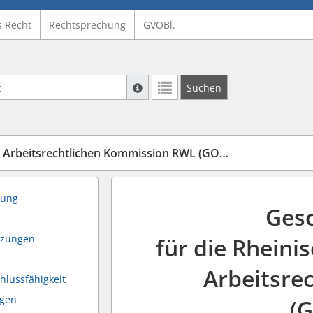
s Recht
Rechtsprechung
GVOBl.
Suche mit Platzhalter "*", Bsp. Pfarrer*,
Suchen
Weitere Suchoperatoren finden Sie in un
beitsrechtlichen Kommission RWL (GOARK-RWL)
tung
Ges
tzungen
für die Rheini
Arbeitsre
chlussfähigkeit
ngen
(