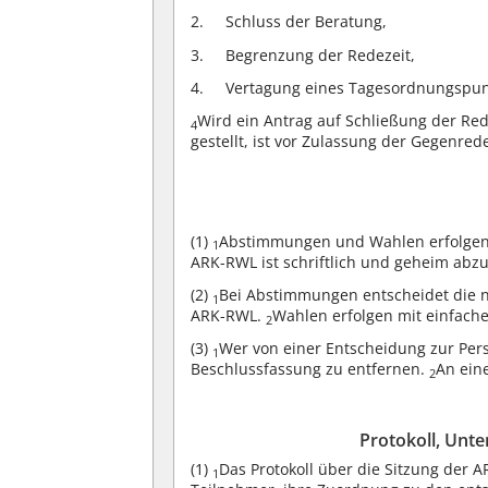
Schluss der Beratung,
Begrenzung der Redezeit,
Vertagung eines Tagesordnungspun
Wird ein Antrag auf Schließung der Red
4
gestellt, ist vor Zulassung der Gegenred
(1)
Abstimmungen und Wahlen erfolge
1
ARK-RWL ist schriftlich und geheim ab
(2)
Bei Abstimmungen entscheidet die n
1
ARK-RWL.
Wahlen erfolgen mit einfach
2
(3)
Wer von einer Entscheidung zur Pers
1
Beschlussfassung zu entfernen.
An eine
2
Protokoll, Unt
(1)
Das Protokoll über die Sitzung de
1