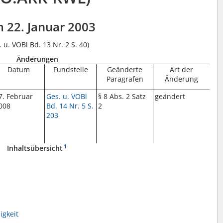
 22. Januar 2003
. u. VOBl Bd. 13 Nr. 2 S. 40)
Änderungen
Datum
Fundstelle
Geänderte
Art der
Paragrafen
Änderung
7. Februar
Ges. u. VOBl
§ 8 Abs. 2 Satz
geändert
008
Bd. 14 Nr. 5 S.
2
203
1
Inhaltsübersicht
igkeit