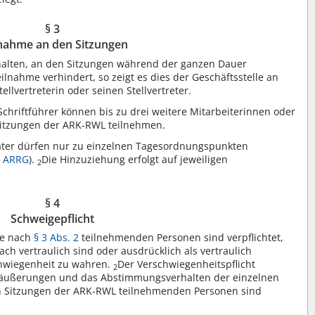
§ 3
lnahme an den Sitzungen
halten, an den Sitzungen während der ganzen Dauer
eilnahme verhindert, so zeigt es dies der Geschäftsstelle an
llvertreterin oder seinen Stellvertreter.
chriftführer können bis zu drei weitere Mitarbeiterinnen oder
 Sitzungen der ARK-RWL teilnehmen.
ater dürfen nur zu einzelnen Tagesordnungspunkten
 2 ARRG
).
Die Hinzuziehung erfolgt auf jeweiligen
2
§ 4
Schweigepflicht
ie nach
§ 3 Abs. 2
teilnehmenden Personen sind verpflichtet,
ch vertraulich sind oder ausdrücklich als vertraulich
hwiegenheit zu wahren.
Der Verschwiegenheitspflicht
2
säußerungen und das Abstimmungsverhalten der einzelnen
 Sitzungen der ARK-RWL teilnehmenden Personen sind