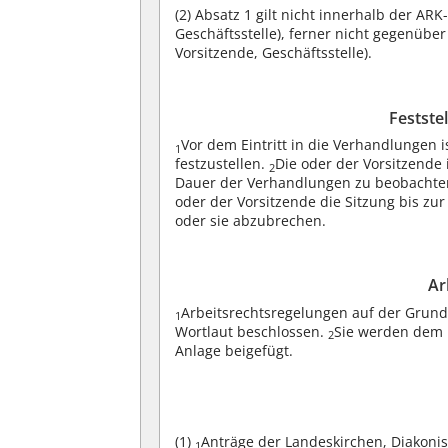
(2)
Absatz 1 gilt nicht innerhalb der AR
Geschäftsstelle), ferner nicht gegenübe
Vorsitzende, Geschäftsstelle).
Festste
Vor dem Eintritt in die Verhandlungen i
1
festzustellen.
Die oder der Vorsitzende 
2
Dauer der Verhandlungen zu beobacht
oder der Vorsitzende die Sitzung bis zu
oder sie abzubrechen.
Ar
Arbeitsrechtsregelungen auf der Grun
1
Wortlaut beschlossen.
Sie werden dem P
2
Anlage beigefügt.
(1)
Anträge der Landeskirchen, Diakoni
1