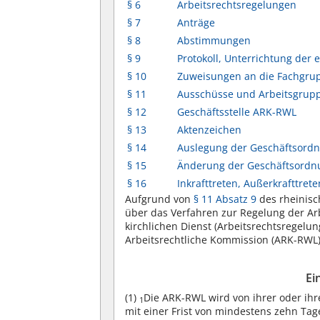
§ 6
Arbeitsrechtsregelungen
§ 7
Anträge
§ 8
Abstimmungen
§ 9
Protokoll, Unterrichtung der
§ 10
Zuweisungen an die Fachgru
§ 11
Ausschüsse und Arbeitsgrup
§ 12
Geschäftsstelle ARK-RWL
§ 13
Aktenzeichen
§ 14
Auslegung der Geschäftsord
§ 15
Änderung der Geschäftsordn
§ 16
Inkrafttreten, Außerkrafttrete
Aufgrund von
§ 11 Absatz 9
des rheinisc
über das Verfahren zur Regelung der Arb
kirchlichen Dienst (Arbeitsrechtsregelu
Arbeitsrechtliche Kommission (ARK-RWL
Ei
(1)
Die ARK-RWL wird von ihrer oder ih
1
mit einer Frist von mindestens zehn Ta