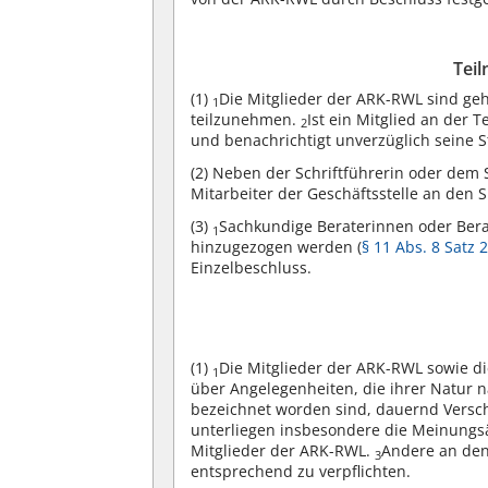
Tei
(1)
Die Mitglieder der ARK-RWL sind ge
1
teilzunehmen.
Ist ein Mitglied an der T
2
und benachrichtigt unverzüglich seine Ste
(2)
Neben der Schriftführerin oder dem S
Mitarbeiter der Geschäftsstelle an den
(3)
Sachkundige Beraterinnen oder Ber
1
hinzugezogen werden (
§ 11 Abs. 8 Satz
Einzelbeschluss.
(1)
Die Mitglieder der ARK-RWL sowie d
1
über Angelegenheiten, die ihrer Natur na
bezeichnet worden sind, dauernd Versc
unterliegen insbesondere die Meinung
Mitglieder der ARK-RWL.
Andere an den
3
entsprechend zu verpflichten.