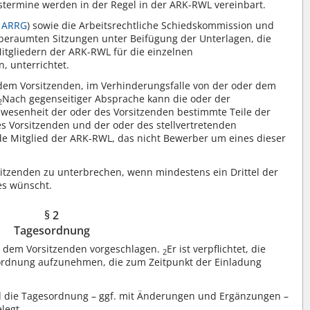
stermine werden in der Regel in der ARK-RWL vereinbart.
 ARRG
) sowie die Arbeitsrechtliche Schiedskommission und
nberaumten Sitzungen unter Beifügung der Unterlagen, die
itgliedern der ARK-RWL für die einzelnen
 unterrichtet.
dem Vorsitzenden, im Verhinderungsfalle von der oder dem
Nach gegenseitiger Absprache kann die oder der
2
nwesenheit der oder des Vorsitzenden bestimmte Teile der
es Vorsitzenden und der oder des stellvertretenden
de Mitglied der ARK-RWL, das nicht Bewerber um eines dieser
sitzenden zu unterbrechen, wenn mindestens ein Drittel der
es wünscht.
§ 2
Tagesordnung
r dem Vorsitzenden vorgeschlagen.
Er ist verpflichtet, die
2
ordnung aufzunehmen, die zum Zeitpunkt der Einladung
rd die Tagesordnung – ggf. mit Änderungen und Ergänzungen –
legt.