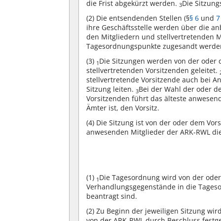
die Frist abgekürzt werden.
Die Sitzung
3
(2)
Die entsendenden Stellen (§
§ 6
und
7
ihre Geschäftsstelle werden über die a
den Mitgliedern und stellvertretenden M
Tagesordnungspunkte zugesandt werden,
(3)
Die Sitzungen werden von der oder 
1
stellvertretenden Vorsitzenden geleitet.
stellvertretende Vorsitzende auch bei A
Sitzung leiten.
Bei der Wahl der oder d
3
Vorsitzenden führt das älteste anwesen
Ämter ist, den Vorsitz.
(4)
Die Sitzung ist von der oder dem Vor
anwesenden Mitglieder der ARK-RWL di
(1)
Die Tagesordnung wird von der ode
1
Verhandlungsgegenstände in die Tages
beantragt sind.
(2)
Zu Beginn der jeweiligen Sitzung wi
von der ARK-RWL durch Beschluss festge