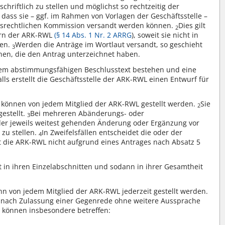
schriftlich zu stellen und möglichst so rechtzeitig der
 dass sie – ggf. im Rahmen von Vorlagen der Geschäftsstelle –
itsrechtlichen Kommission versandt werden können.
Dies gilt
2
ern der ARK-RWL
(§ 14 Abs. 1 Nr. 2 ARRG
), soweit sie nicht in
den.
Werden die Anträge im Wortlaut versandt, so geschieht
3
en, die den Antrag unterzeichnet haben.
einem abstimmungsfähigen Beschlusstext bestehen und eine
alls erstellt die Geschäftsstelle der ARK-RWL einen Entwurf für
können von jedem Mitglied der ARK-RWL gestellt werden.
Sie
2
estellt.
Bei mehreren Abänderungs- oder
3
der jeweils weitest gehenden Änderung oder Ergänzung vor
zu stellen.
In Zweifelsfällen entscheidet die oder der
4
it die ARK-RWL nicht aufgrund eines Antrages nach Absatz 5
in ihren Einzelabschnitten und sodann in ihrer Gesamtheit
n von jedem Mitglied der ARK-RWL jederzeit gestellt werden.
de nach Zulassung einer Gegenrede ohne weitere Aussprache
 können insbesondere betreffen: