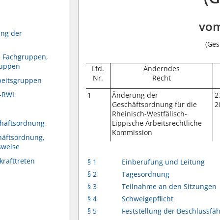
vom
ung der
(Ges
e Fachgruppen,
ruppen
Lfd.
Änderndes
Nr.
Recht
beitsgruppen
K-RWL
1
Änderung der
2
Geschäftsordnung für die
2
Rheinisch-Westfälisch-
chäftsordnung
Lippische Arbeitsrechtliche
Kommission
häftsordnung,
sweise
krafttreten
§ 1
Einberufung und Leitung
§ 2
Tagesordnung
§ 3
Teilnahme an den Sitzungen
§ 4
Schweigepflicht
§ 5
Feststellung der Beschlussfäh