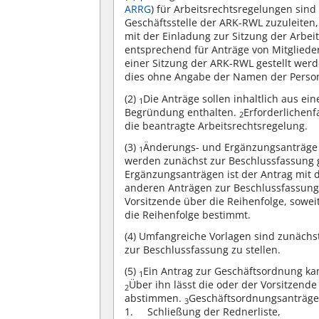
ARRG
) für Arbeitsrechtsregelungen sind 
Geschäftsstelle der ARK-RWL zuzuleiten,
mit der Einladung zur Sitzung der Arbe
entsprechend für Anträge von Mitglied
einer Sitzung der ARK-RWL gestellt wer
dies ohne Angabe der Namen der Person
(2)
Die Anträge sollen inhaltlich aus 
1
Begründung enthalten.
Erforderlichenf
2
die beantragte Arbeitsrechtsregelung.
(3)
Änderungs- und Ergänzungsanträge 
1
werden zunächst zur Beschlussfassung g
Ergänzungsanträgen ist der Antrag mit 
anderen Anträgen zur Beschlussfassung 
Vorsitzende über die Reihenfolge, sowe
die Reihenfolge bestimmt.
(4)
Umfangreiche Vorlagen sind zunächst 
zur Beschlussfassung zu stellen.
(5)
Ein Antrag zur Geschäftsordnung kan
1
Über ihn lässt die oder der Vorsitzen
2
abstimmen.
Geschäftsordnungsanträge
3
Schließung der Rednerliste,