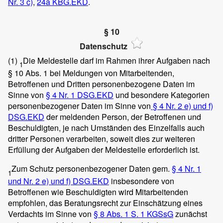
Nr. 3 c)
,
24a KBG.EKD
.
§ 10
Datenschutz
(1)
Die Meldestelle darf im Rahmen ihrer Aufgaben nach
1
§ 10 Abs. 1 bei Meldungen von Mitarbeitenden,
Betroffenen und Dritten personenbezogene Daten im
Sinne von
§ 4 Nr. 1 DSG.EKD
und besondere Kategorien
personenbezogener Daten im Sinne von
§ 4 Nr. 2 e) und f)
DSG.EKD
der meldenden Person, der Betroffenen und
Beschuldigten, je nach Umständen des Einzelfalls auch
dritter Personen verarbeiten, soweit dies zur weiteren
Erfüllung der Aufgaben der Meldestelle erforderlich ist.
Zum Schutz personenbezogener Daten gem.
§ 4 Nr. 1
1
und Nr. 2 e) und f) DSG.EKD
insbesondere von
Betroffenen wie Beschuldigten wird Mitarbeitenden
empfohlen, das Beratungsrecht zur Einschätzung eines
Verdachts im Sinne von
§ 8 Abs. 1 S. 1 KGSsG
zunächst