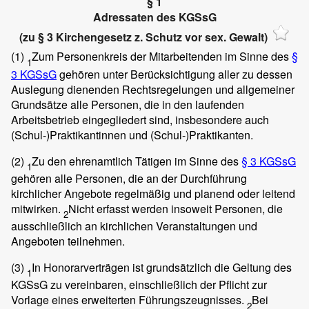
§ 1
Adressaten des KGSsG
(zu § 3 Kirchengesetz z. Schutz vor sex. Gewalt)
(1)
Zum Personenkreis der Mitarbeitenden im Sinne des
§
1
3 KGSsG
gehören unter Berücksichtigung aller zu dessen
Auslegung dienenden Rechtsregelungen und allgemeiner
Grundsätze alle Personen, die in den laufenden
Arbeitsbetrieb eingegliedert sind, insbesondere auch
(Schul-)Praktikantinnen und (Schul-)Praktikanten.
(2)
Zu den ehrenamtlich Tätigen im Sinne des
§ 3 KGSsG
1
gehören alle Personen, die an der Durchführung
kirchlicher Angebote regelmäßig und planend oder leitend
mitwirken.
Nicht erfasst werden insoweit Personen, die
2
ausschließlich an kirchlichen Veranstaltungen und
Angeboten teilnehmen.
(3)
In Honorarverträgen ist grundsätzlich die Geltung des
1
KGSsG zu vereinbaren, einschließlich der Pflicht zur
Vorlage eines erweiterten Führungszeugnisses.
Bei
2