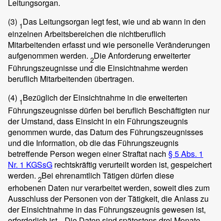
Leitungsorgan.
(3)
Das Leitungsorgan legt fest, wie und ab wann in den
1
einzelnen Arbeitsbereichen die nichtberuflich
Mitarbeitenden erfasst und wie personelle Veränderungen
aufgenommen werden.
Die Anforderung erweiterter
2
Führungszeugnisse und die Einsichtnahme werden
beruflich Mitarbeitenden übertragen.
(4)
Bezüglich der Einsichtnahme in die erweiterten
1
Führungszeugnisse dürfen bei beruflich Beschäftigten nur
der Umstand, dass Einsicht in ein Führungszeugnis
genommen wurde, das Datum des Führungszeugnisses
und die Information, ob die das Führungszeugnis
betreffende Person wegen einer Straftat nach
§ 5 Abs. 1
Nr. 1 KGSsG
rechtskräftig verurteilt worden ist, gespeichert
werden.
Bei ehrenamtlich Tätigen dürfen diese
2
erhobenen Daten nur verarbeitet werden, soweit dies zum
Ausschluss der Personen von der Tätigkeit, die Anlass zu
der Einsichtnahme in das Führungszeugnis gewesen ist,
erforderlich ist.
Die Daten sind spätestens drei Monate