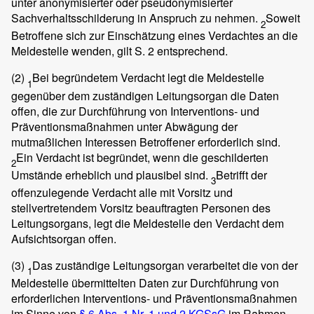
unter anonymisierter oder pseudonymisierter
Sachverhaltsschilderung in Anspruch zu nehmen.
Soweit
2
Betroffene sich zur Einschätzung eines Verdachtes an die
Meldestelle wenden, gilt S. 2 entsprechend.
(2)
Bei begründetem Verdacht legt die Meldestelle
1
gegenüber dem zuständigen Leitungsorgan die Daten
offen, die zur Durchführung von Interventions- und
Präventionsmaßnahmen unter Abwägung der
mutmaßlichen Interessen Betroffener erforderlich sind.
Ein Verdacht ist begründet, wenn die geschilderten
2
Umstände erheblich und plausibel sind.
Betrifft der
3
offenzulegende Verdacht alle mit Vorsitz und
stellvertretendem Vorsitz beauftragten Personen des
Leitungsorgans, legt die Meldestelle den Verdacht dem
Aufsichtsorgan offen.
(3)
Das zuständige Leitungsorgan verarbeitet die von der
1
Meldestelle übermittelten Daten zur Durchführung von
erforderlichen Interventions- und Präventionsmaßnahmen
im Sinne von
§ 6 Abs. 1 Nr. 1 und 2 KGSsG
im Rahmen