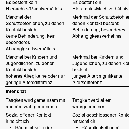
Es besteht kein
Es besteht ein
Hierarchie-/Machtverhältnis.
Hierarchie-/Machtverhältnis
Merkmal der
Merkmal der Schutzbefohle
Schutzbefohlenen, zu denen
denen Kontakt besteht:
Kontakt besteht:
Behinderung, besonderes
keine Behinderung, kein
Abhängigkeitsverhältnis
besonderes
Abhängigkeitsverhältnis
Merkmal bei Kindern und
Merkmal bei Kindern und
Jugendlichen, zu denen
Jugendlichen, zu denen Ko
Kontakt besteht:
besteht:
höheres Alter; keine oder nur
junges Alter; signifikante
geringe Altersdifferenz
Altersdifferenz
Intensität
Tätigkeit wird gemeinsam mit
Tätigkeit wird allein
anderen wahrgenommen.
wahrgenommen.
Sozial offener Kontext
Sozial geschlossener Konte
hinsichtlich
hinsichtlich
Räumlichkeit oder
Räumlichkeit oder