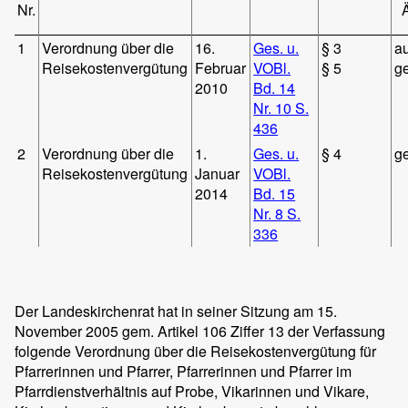
Nr.
1
Verordnung über die
16.
Ges. u.
§ 3
a
Reisekostenvergütung
Februar
VOBl.
§ 5
g
2010
Bd. 14
Nr. 10 S.
436
2
Verordnung über die
1.
Ges. u.
§ 4
g
Reisekostenvergütung
Januar
VOBl.
2014
Bd. 15
Nr. 8 S.
336
Der Landeskirchenrat hat in seiner Sitzung am 15.
November 2005 gem. Artikel 106 Ziffer 13 der Verfassung
folgende Verordnung über die Reisekostenvergütung für
Pfarrerinnen und Pfarrer, Pfarrerinnen und Pfarrer im
Pfarrdienstverhältnis auf Probe, Vikarinnen und Vikare,